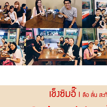
เช็งซิมอี๊
I
ลือ ลั่น สะ