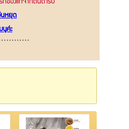
จ้าแรกของแท้จากต้นตำรับ
วันหยุด
มนูค่ะ
* * * * *
* * * * * * *