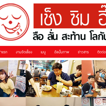
้าแรก
งานจัดเลี้ยง
เมนู
อัลบั้มภาพ
ข่าวสาร
ติดต่อ