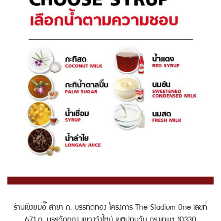
ร้านเช็งซิมอี๊ สาขา ถ. บรรทัดทอง โครงการ The Stadium One เลขที่
671 ถ. บรรทัดทอง แขวงวังใหม่ เขตปทุมวัน กรุงเทพฯ 10330